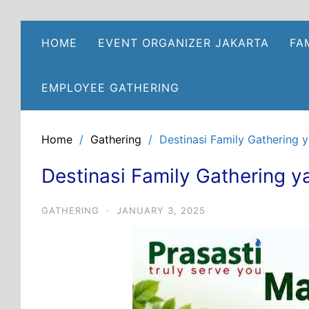
Skip
to
HOME
EVENT ORGANIZER JAKARTA
FA
content
EMPLOYEE GATHERING
Home
Gathering
Destinasi Family Gathering 
Destinasi Family Gathering 
GATHERING
·
JANUARY 3, 2025